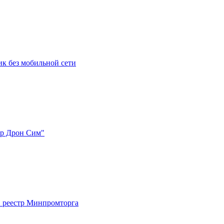
к без мобильной сети
ер Дрон Сим"
 реестр Минпромторга