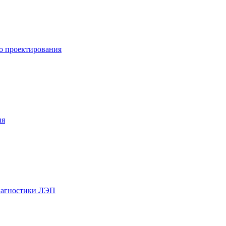
го проектирования
ия
иагностики ЛЭП