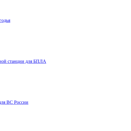
годья
ьной станции для БПЛА
для ВС России