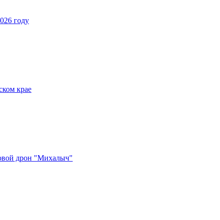
026 году
ском крае
овой дрон "Михалыч"