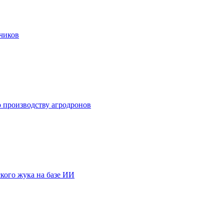
тчиков
о производству агродронов
кого жука на базе ИИ