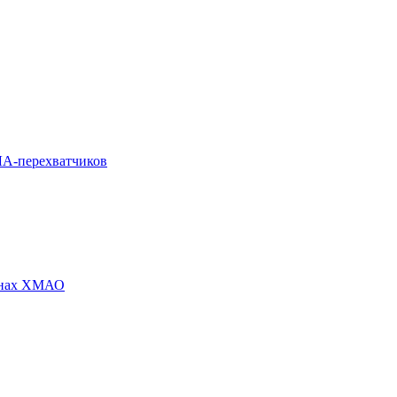
ЛА-перехватчиков
йонах ХМАО