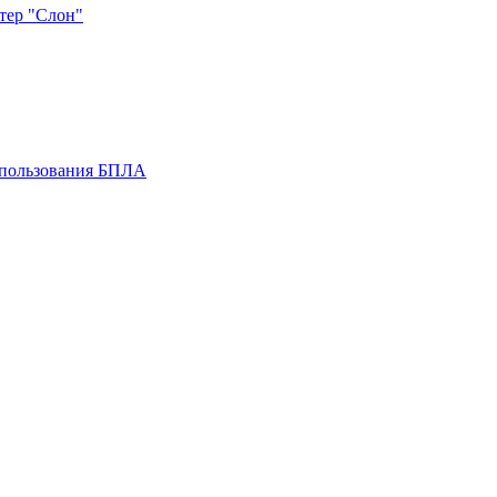
птер "Слон"
спользования БПЛА