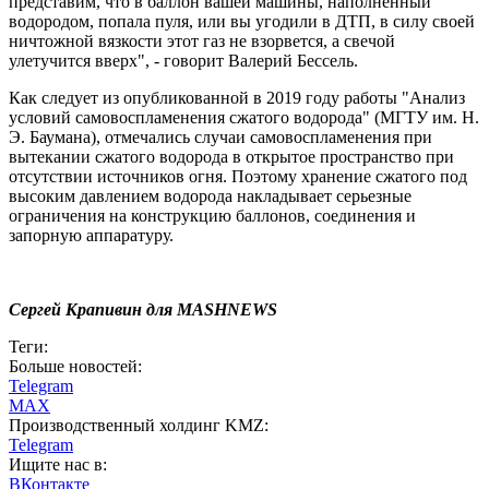
представим, что в баллон вашей машины, наполненный
водородом, попала пуля, или вы угодили в ДТП, в силу своей
ничтожной вязкости этот газ не взорвется, а свечой
улетучится вверх", - говорит Валерий Бессель.
Как следует из опубликованной в 2019 году работы "Анализ
условий самовоспламенения сжатого водорода" (МГТУ им. Н.
Э. Баумана), отмечались случаи самовоспламенения при
вытекании сжатого водорода в открытое пространство при
отсутствии источников огня. Поэтому хранение сжатого под
высоким давлением водорода накладывает серьезные
ограничения на конструкцию баллонов, соединения и
запорную аппаратуру.
Сергей Крапивин для MASHNEWS
Теги:
Больше новостей:
Telegram
MAX
Производственный холдинг KMZ:
Telegram
Ищите нас в:
ВКонтакте