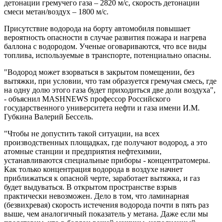
детонации гремучего газа – 2820 м/с, скорость детонации
смеси метан/воздух – 1800 м/с.
Присутствие водорода на борту автомобиля повышает
вероятность опасности в случае развития пожара и нагрева
баллона с водородом. Ученые оговариваются, что все виды
топлива, используемые в транспорте, потенциально опасны.
"Водород может взорваться в закрытом помещении, без
вытяжки, при условии, что там образуется гремучая смесь, где
на одну долю этого газа будет приходиться две доли воздуха",
- объяснил MASHNEWS профессор Российского
государственного университета нефти и газа имени И.М.
Губкина Валерий Бессель.
"Чтобы не допустить такой ситуации, на всех
производственных площадках, где получают водород, а это
атомные станции и предприятия нефтехимии,
устанавливаются специальные приборы - концентратомеры.
Как только концентрация водорода в воздухе начнет
приближаться к опасной черте, заработает вытяжка, и газ
будет выдуваться. В открытом пространстве взрыв
практически невозможен. Дело в том, что ламинарная
(безвихревая) скорость истечения водорода почти в пять раз
выше, чем аналогичный показатель у метана. Даже если мы