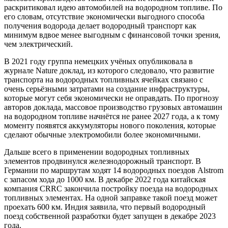
раскритиковал идею автомобилей на водородном топливе. По
его словам, отсутствие экономически выгодного способа
получения водорода делает водородный транспорт как
минимум вдвое менее выгодным с финансовой точки зрения,
чем электрический.
В 2021 году группа немецких учёных опубликовала в
журнале Nature доклад, из которого следовало, что развитие
транспорта на водородных топливных ячейках связано с
очень серьёзными затратами на создание инфраструктуры,
которые могут себя экономически не оправдать. По прогнозу
авторов доклада, массовое производство грузовых автомашин
на водородном топливе начнётся не ранее 2027 года, а к тому
моменту появятся аккумуляторы нового поколения, которые
сделают обычные электромобили более экономичными.
Дальше всего в применении водородных топливных
элементов продвинулся железнодорожный транспорт. В
Германии по маршрутам ходят 14 водородных поездов Alstrom
с запасом хода до 1000 км. В декабре 2022 года китайская
компания CRRC закончила постройку поезда на водородных
топливных элементах. На одной заправке такой поезд может
проехать 600 км. Индия заявила, что первый водородный
поезд собственной разработки будет запущен в декабре 2023
года.