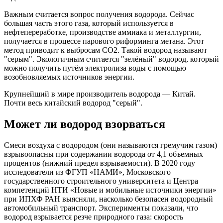
Важным считается вопрос получения водорода. Сейчас
большая часть этого газа, который используется в
нефтепереработке, производстве аммиака и металлургии,
получается в процессе парового риформинга метана. Этот
метод приводит к выбросам CO2. Такой водород называют
"серым". Экологичным считается "зелёный" водород, который
можно получить путём электролиза воды с помощью
возобновляемых источников энергии.
Крупнейший в мире производитель водорода — Китай.
Почти весь китайский водород "серый".
Может ли водород взорваться
Смеси воздуха с водородом (они называются гремучим газом)
взрывоопасны при содержании водорода от 4,1 объемных
процентов (нижний предел взрываемости). В 2020 году
исследователи из ФГУП «НАМИ», Московского
государственного строительного университета и Центра
компетенций НТИ «Новые и мобильные источники энергии»
при ИПХФ РАН выясняли, насколько безопасен водородный
автомобильный транспорт. Эксперименты показали, что
водород взрывается резче природного газа: скорость