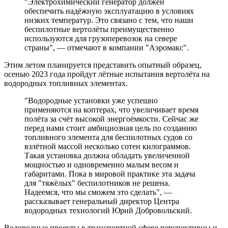
"Электрохимический генератор должен
обеспечить надёжную эксплуатацию в условиях
низких температур. Это связано с тем, что наши
беспилотные вертолёты преимущественно
используются для грузоперевозок на севере
страны", — отмечают в компании "Аэромакс".
Этим летом планируется представить опытный образец,
осенью 2023 года пройдут лётные испытания вертолёта на
водородных топливных элементах.
"Водородные установки уже успешно
применяются на коптерах, что увеличивает время
полёта за счёт высокой энергоёмкости. Сейчас же
перед нами стоит амбициозная цель по созданию
топливного элемента для беспилотных судов со
взлётной массой несколько сотен килограммов.
Такая установка должна обладать увеличенной
мощностью и одновременно малым весом и
габаритами. Пока в мировой практике эта задача
для "тяжёлых" беспилотников не решена.
Надеемся, что мы сможем это сделать", —
рассказывает генеральный директор Центра
водородных технологий Юрий Добровольский.
Водородные проекты в транспортной сфере перспективны и