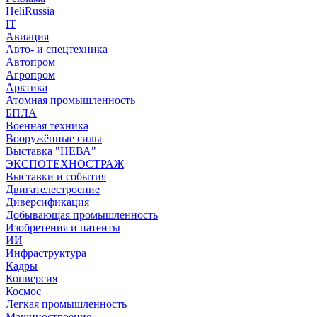
HeliRussia
IT
Авиация
Авто- и спецтехника
Автопром
Агропром
Арктика
Атомная промышленность
БПЛА
Военная техника
Вооружённые силы
Выставка "НЕВА"
ЭКСПОТЕХНОСТРАЖ
Выставки и события
Двигателестроение
Диверсификация
Добывающая промышленность
Изобретения и патенты
ИИ
Инфраструктура
Кадры
Конверсия
Космос
Легкая промышленность
Машиностроение