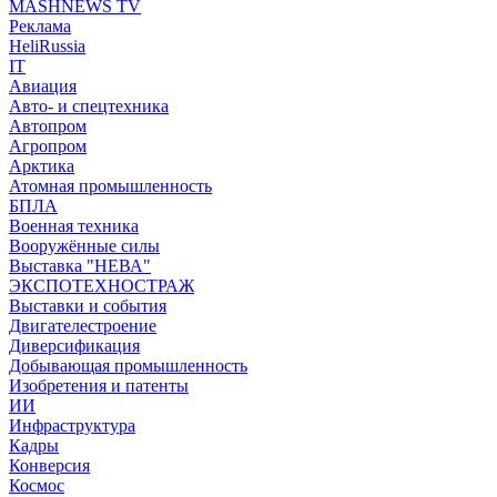
MASHNEWS TV
Реклама
HeliRussia
IT
Авиация
Авто- и спецтехника
Автопром
Агропром
Арктика
Атомная промышленность
БПЛА
Военная техника
Вооружённые силы
Выставка "НЕВА"
ЭКСПОТЕХНОСТРАЖ
Выставки и события
Двигателестроение
Диверсификация
Добывающая промышленность
Изобретения и патенты
ИИ
Инфраструктура
Кадры
Конверсия
Космос