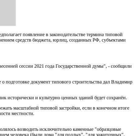
дполагает появление в законодательстве термина типовой
ечением средств бюджета, юрлиц, созданных РФ, субъектами
весенней сессии 2021 года Государственной думы", - сообщили
е о подготовке документ типового строительства дал Владимир
лик исторически и культурно ценных зданий будет сохранён.
ежать масштабной типовой застройки, если в конечном итоге
ности местности.
озволялось возводить исключительно каменные "образцовые
ием человека (были дома "для подлых", "для зажиточных",