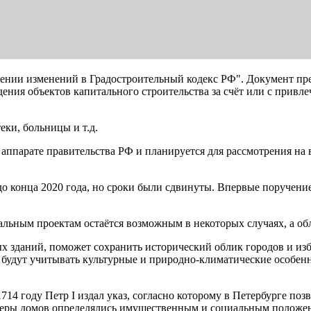
ении изменений в Градостроительный кодекс РФ". Документ пре
дения объектов капитального строительства за счёт или с привл
еки, больницы и т.д.
 аппарате правительства РФ и планируется для рассмотрения на 
до конца 2020 года, но сроки были сдвинуты. Впервые поручени
альным проектам остаётся возможным в некоторых случаях, а об
х зданий, поможет сохранить исторический облик городов и изб
е будут учитывать культурные и природно-климатические особен
1714 году Петр I издал указ, согласно которому в Петербурге п
змеры домов определялись имущественным и социальным положен