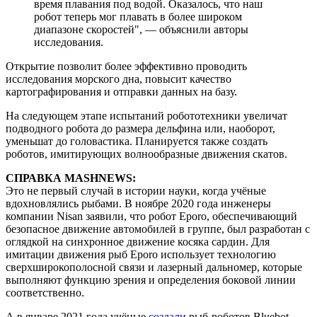
время плавания под водой. Оказалось, что наш
робот теперь мог плавать в более широком
диапазоне скоростей", — объяснили авторы
исследования.
Открытие позволит более эффективно проводить
исследования морского дна, повысит качество
картографирования и отправки данных на базу.
На следующем этапе испытаний робототехники увеличат
подводного робота до размера дельфина или, наоборот,
уменьшат до головастика. Планируется также создать
роботов, имитирующих волнообразные движения скатов.
СПРАВКА MASHNEWS:
Это не первый случай в истории науки, когда учёные
вдохновлялись рыбами. В ноябре 2020 года инженеры
компании Nisan заявили, что робот Eporo, обеспечивающий
безопасное движение автомобилей в группе, был разработан с
оглядкой на синхронное движение косяка сардин. Для
имитации движения рыб Eporo использует технологию
сверхширокополосной связи и лазерный дальномер, которые
выполняют функцию зрения и определения боковой линии
соответственно.
А в январе 2021 года учёные
создали
рыб-роботов Bluebot,