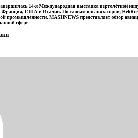
авершилась 14-я Международная выставка вертолётной индус
и, Франции, США и Италии. По словам организаторов, HeliRus
ой промышленности. MASHNEWS представляет обзор авиацион
данной сфере.
вки