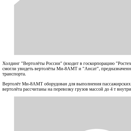
Холдинг "Вертолёты России" (входит в госкорпорацию "Росте
смогли увидеть вертолёты Ми-8АМТ и "Ансат", предназначенны
транспорта.
Вертолёт Ми-8АМТ оборудован для выполнения пассажирских и
вертолёта рассчитаны на перевозку грузов массой до 4 т внутр