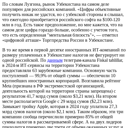
По словам Лузгина, рынок Узбекистана на самом деле
популярен для российских компаний. «Цифры объективные
получить никак не удастся, но с узбекской стороны я слышал,
что ежегодно приобретается российского софта на $100-120
млн в год. Есть такое предположение, но мне кажется, что на
самом деле цифра гораздо больше, особенно с учетом того,
что есть определенная "ментальная близость"», — отметил
«цифровой атташе» Торгпредства России в Узбекистане.
В то же время в первой десятке иностранных ИТ-компаний по
размеру уплаченных в Узбекистане налогов не фигурирует ни
одной российской. По
данным
телеграм-канала Fiskal tahlillar,
в 2024-м ИТ-сервисы на территории Узбекистана
предоставляли 63 зарубежные компании. Основную часть
поступлений — 99,9% от общей суммы — обеспечили 10
крупнейших иностранных корпораций. Возглавила рейтинг
Meta (признана в РФ экстремистской организацией,
деятельность которой на территории страны запрещена) с
результатом 41,7 млрд сумов (около $3,21 млн). На втором
месте располагается Google с 29 млрд сумов ($2,23 млн).
Замыкает тройку Apple, которая в 2024 году уплатила 27,3
млрд сумов налогов (около $2,1 млн). Таким образом, эти три
компании сообща перечислили примерно 85% от общей
суммы налогов в рассматриваемой сфере. А на двух лидеров
приходится примерно две трети от объема оказанных услуг и