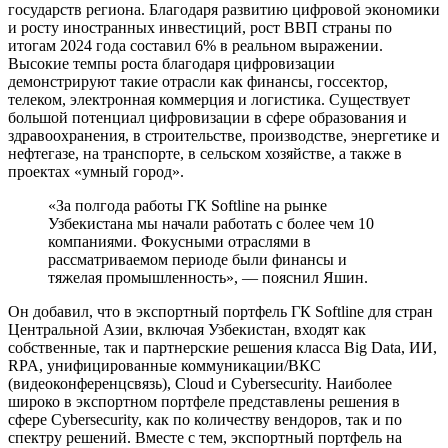
государств региона. Благодаря развитию цифровой экономики
и росту иностранных инвестиций, рост ВВП страны по
итогам 2024 года составил 6% в реальном выражении.
Высокие темпы роста благодаря цифровизации
демонстрируют такие отрасли как финансы, госсектор,
телеком, электронная коммерция и логистика. Существует
большой потенциал цифровизации в сфере образования и
здравоохранения, в строительстве, производстве, энергетике и
нефтегазе, на транспорте, в сельском хозяйстве, а также в
проектах «умный город».
«За полгода работы ГК Softline на рынке
Узбекистана мы начали работать с более чем 10
компаниями. Фокусными отраслями в
рассматриваемом периоде были финансы и
тяжелая промышленность», — пояснил Яшин.
Он добавил, что в экспортный портфель ГК Softline для стран
Центральной Азии, включая Узбекистан, входят как
собственные, так и партнерские решения класса Big Data, ИИ,
RPA, унифицированные коммуникации/ВКС
(видеоконференцсвязь), Cloud и Cybersecurity. Наиболее
широко в экспортном портфеле представлены решения в
сфере Cybersecurity, как по количеству вендоров, так и по
спектру решений. Вместе с тем, экспортный портфель на