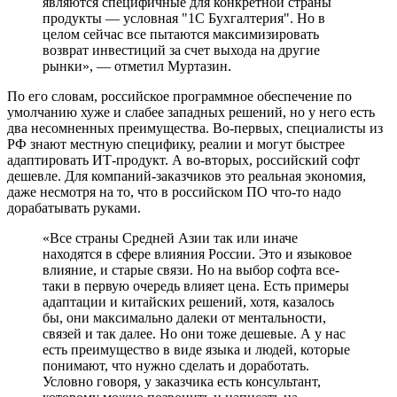
являются специфичные для конкретной страны
продукты — условная "1С Бухгалтерия". Но в
целом сейчас все пытаются максимизировать
возврат инвестиций за счет выхода на другие
рынки», — отметил Муртазин.
По его словам, российское программное обеспечение по
умолчанию хуже и слабее западных решений, но у него есть
два несомненных преимущества. Во-первых, специалисты из
РФ знают местную специфику, реалии и могут быстрее
адаптировать ИТ-продукт. А во-вторых, российский софт
дешевле. Для компаний-заказчиков это реальная экономия,
даже несмотря на то, что в российском ПО что-то надо
дорабатывать руками.
«Все страны Средней Азии так или иначе
находятся в сфере влияния России. Это и языковое
влияние, и старые связи. Но на выбор софта все-
таки в первую очередь влияет цена. Есть примеры
адаптации и китайских решений, хотя, казалось
бы, они максимально далеки от ментальности,
связей и так далее. Но они тоже дешевые. А у нас
есть преимущество в виде языка и людей, которые
понимают, что нужно сделать и доработать.
Условно говоря, у заказчика есть консультант,