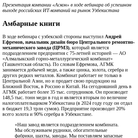
Презентация компании «Аскон» в ходе вебинара об успешном
выходе российских ИТ-компаний на рынок Узбекистана
Амбарные книги
В ходе вебинара с узбекской стороны выступил
Андрей
Ефремов, начальник дизайн бюро Центрального ремонтно-
механического завода (ЦРМЗ)
, который является
подразделением предприятия с 75-летней историей — АО
«Алмалыкский горно-металлургический комбинат»
(Ташкентская область). По словам Ефремова, АГМК
занимается добычей меди, а также цинка, золота, серебра и
других редких металлов. Комбинат работает не только в
Центральной Азии, но и продает свою продукцию на
Ближний Восток, в Россию и Китай. На сегодняшний день в
АГМК работает более 35 тыс. сотрудников. Он производит
148,5 тыс. тонн меди в год и является вторым по величине
налогоплательщиком Узбекистана (в 2024 году году он отдал
в бюджет 19,3 трлн сумов). Предприятие производит 20%
всего золота и 90% серебра в Узбекистане.
«Наш завод является подразделением комбината.
Мы обслуживаем рудники, обогатительные
фабрики, шахты, заводы. Мы поставляем запасные