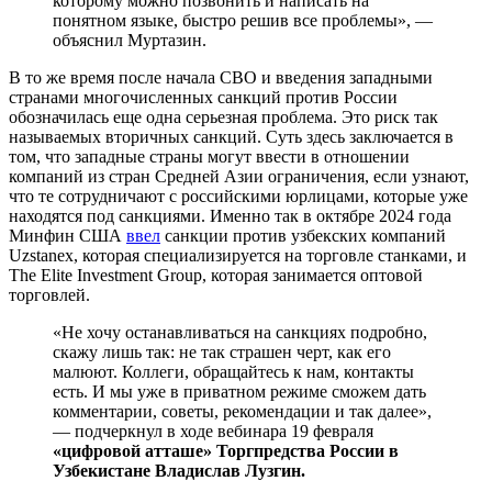
которому можно позвонить и написать на
понятном языке, быстро решив все проблемы», —
объяснил Муртазин.
В то же время после начала СВО и введения западными
странами многочисленных санкций против России
обозначилась еще одна серьезная проблема. Это риск так
называемых вторичных санкций. Суть здесь заключается в
том, что западные страны могут ввести в отношении
компаний из стран Средней Азии ограничения, если узнают,
что те сотрудничают с российскими юрлицами, которые уже
находятся под санкциями. Именно так в октябре 2024 года
Минфин США
ввел
санкции против узбекских компаний
Uzstanex, которая специализируется на торговле станками, и
The Elite Investment Group, которая занимается оптовой
торговлей.
«Не хочу останавливаться на санкциях подробно,
скажу лишь так: не так страшен черт, как его
малюют. Коллеги, обращайтесь к нам, контакты
есть. И мы уже в приватном режиме сможем дать
комментарии, советы, рекомендации и так далее»,
— подчеркнул в ходе вебинара 19 февраля
«цифровой атташе» Торгпредства России в
Узбекистане Владислав Лузгин.