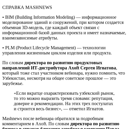
СПРАВКА MASHNEWS
• BIM (Building Information Modeling) — информационное
моделирование зданий и сооружений, при котором создается
объемная 3D-модель, где каждый объект связан с
информационной базой данных проекта и имеет назначаемые,
взаимозависимые атрибуты.
• PLM (Product Lifecycle Management) — технологии
управления жизненным циклом изделия или продукта.
По словам
директора по развитию продуктовых
направлений ИТ-дистрибутора
Axoft
Сергея Игнатова
,
который тоже стал участником вебинара, нужно помнить, что
Узбекистан, несмотря на общее советское прошлое — это
зарубежье.
«Если вкратце охарактеризовать узбекский рынок,
то это можно выразить тремя словами: репутация,
доверие и рекомендации. На этих трех постулатах
и строится весь бизнес», — отметил Игнатов.
Mashnews после вебинара обратился за подробным
комментарием в Axoft. По словам
директора по развитию
бизнеса в странах ближнего зарубежья компании Павла