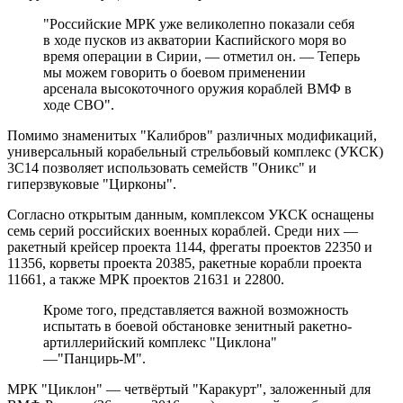
"Российские МРК уже великолепно показали себя
в ходе пусков из акватории Каспийского моря во
время операции в Сирии, — отметил он. — Теперь
мы можем говорить о боевом применении
арсенала высокоточного оружия кораблей ВМФ в
ходе СВО".
Помимо знаменитых "Калибров" различных модификаций,
универсальный корабельный стрельбовый комплекс (УКСК)
3С14 позволяет использовать семейств "Оникс" и
гиперзвуковые "Цирконы".
Согласно открытым данным, комплексом УКСК оснащены
семь серий российских военных кораблей. Среди них —
ракетный крейсер проекта 1144, фрегаты проектов 22350 и
11356, корветы проекта 20385, ракетные корабли проекта
11661, а также МРК проектов 21631 и 22800.
Кроме того, представляется важной возможность
испытать в боевой обстановке зенитный ракетно-
артиллерийский комплекс "Циклона"
—"Панцирь-М".
МРК "Циклон" — четвёртый "Каракурт", заложенный для