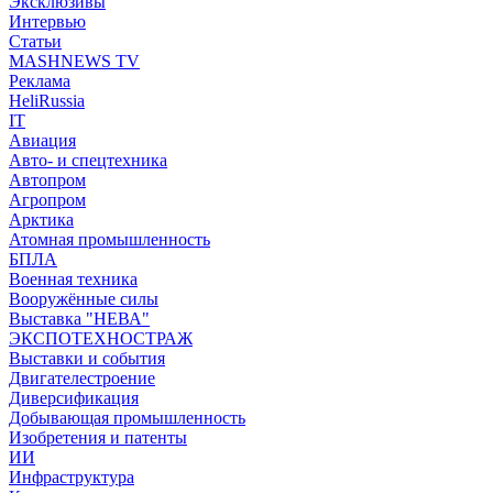
Эксклюзивы
Интервью
Статьи
MASHNEWS TV
Реклама
HeliRussia
IT
Авиация
Авто- и спецтехника
Автопром
Агропром
Арктика
Атомная промышленность
БПЛА
Военная техника
Вооружённые силы
Выставка "НЕВА"
ЭКСПОТЕХНОСТРАЖ
Выставки и события
Двигателестроение
Диверсификация
Добывающая промышленность
Изобретения и патенты
ИИ
Инфраструктура