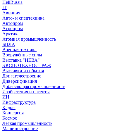
HeliRussia
IT
Авиация
Авто- и спецтехника
Автопром
Агропром
Арктика
Атомная промышленность
БПЛА
Военная техника
Вооружённые силы
Выставка "НЕВА"
ЭКСПОТЕХНОСТРАЖ
Выставки и события
Двигателестроение
Диверсификация
Добывающая промышленность
Изобретения и патенты
ИИ
Инфраструктура
Кадры
Конверсия
Космос
Легкая промышленность
Машиностроение