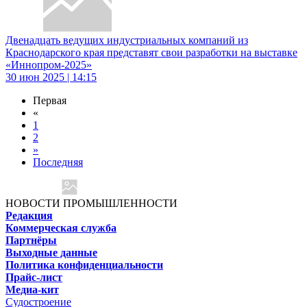
Двенадцать ведущих индустриальных компаний из
Краснодарского края представят свои разработки на выставке
«Иннопром-2025»
30 июн 2025 | 14:15
Первая
«
1
2
»
Последняя
НОВОСТИ ПРОМЫШЛЕННОСТИ
Редакция
Коммерческая служба
Партнёры
Выходные данные
Политика конфиденциальности
Прайс-лист
Медиа-кит
Судостроение