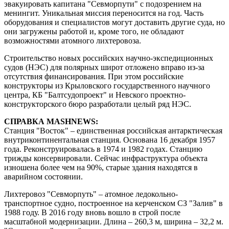
эвакуировать капитана "Севморпути" с подозрением на
менингит. Уникальная миссия переносится на год. Часть
оборудования и специалистов могут доставить другие суда, но
они загружены работой и, кроме того, не обладают
возможностями атомного лихтеровоза.
Строительство новых российских научно-экспедиционных
судов (НЭС) для полярных широт отложено вправо из-за
отсутствия финансирования. При этом российские
конструкторы из Крыловского государственного научного
центра, КБ "Балтсудопроект" и Невского проектно-
конструкторского бюро разработали целый ряд НЭС.
СПРАВКА MASHNEWS:
Станция "Восток" – единственная российская антарктическая
внутриконтинентальная станция. Основана 16 декабря 1957
года. Реконструировалась в 1974 и 1982 годах. Станцию
трижды консервировали. Сейчас инфраструктура объекта
изношена более чем на 90%, старые здания находятся в
аварийном состоянии.
Лихтеровоз "Севморпуть" – атомное ледокольно-
транспортное судно, построенное на керченском СЗ "Залив" в
1988 году. В 2016 году вновь вошло в строй после
масштабной модернизации. Длина – 260,3 м, ширина – 32,2 м.