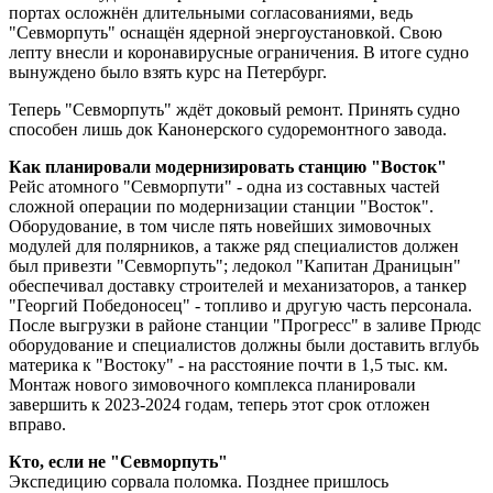
портах осложнён длительными согласованиями, ведь
"Севморпуть" оснащён ядерной энергоустановкой. Свою
лепту внесли и коронавирусные ограничения. В итоге судно
вынуждено было взять курс на Петербург.
Теперь "Севморпуть" ждёт доковый ремонт. Принять судно
способен лишь док Канонерского судоремонтного завода.
Как планировали модернизировать станцию "Восток"
Рейс атомного "Севморпути" - одна из составных частей
сложной операции по модернизации станции "Восток".
Оборудование, в том числе пять новейших зимовочных
модулей для полярников, а также ряд специалистов должен
был привезти "Севморпуть"; ледокол "Капитан Драницын"
обеспечивал доставку строителей и механизаторов, а танкер
"Георгий Победоносец" - топливо и другую часть персонала.
После выгрузки в районе станции "Прогресс" в заливе Прюдс
оборудование и специалистов должны были доставить вглубь
материка к "Востоку" - на расстояние почти в 1,5 тыс. км.
Монтаж нового зимовочного комплекса планировали
завершить к 2023-2024 годам, теперь этот срок отложен
вправо.
Кто, если не "Севморпуть"
Экспедицию сорвала поломка. Позднее пришлось