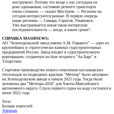
инструмент. Потому что везде у нас ситуация на
реке одинаковая, состояние речного транспорта
очень сложное, — сказал Мистахов. — Регионы на
сегодня интересуются разные. В первую очередь
наши регионы — Самара, Саратов, Ульяновск.
Уже выстраивается некая такая интересная
последовательность — когда, в какие сроки".
СПРАВКА MASHNEWS:
АО "Зеленодольский завод имени A.M. Горького" — одно из
крупнейших и стратегически важных судостроительных
предприятий России. Завод входит в судостроительную
корпорацию, созданную на базе холдинга "Ак Барс" в
Татарстане.
Стартовое производство нового поколения пассажирских
теплоходов на подводных крыльях "Метеор" было запущено
на Зеленодольском заводе в начале 2021 года. Тогда были
заложены два "Метеора-2020" для Ханты-Мансийского
автономного округа. Спуск первого судна на воду состоялся в
июне 2022 года.
Теги:
Больше новостей:
Telegram