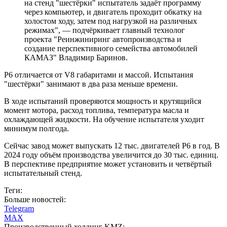
на стенд "шестёрки" испытатель задаёт программу
через компьютер, и двигатель проходит обкатку на
холостом ходу, затем под нагрузкой на различных
режимах", — подчёркивает главный технолог
проекта "Реинжиниринг автопроизводства и
создание перспективного семейства автомобилей
КАМАЗ" Владимир Баринов.
Р6 отличается от V8 габаритами и массой. Испытания
"шестёрки" занимают в два раза меньше времени.
В ходе испытаний проверяются мощность и крутящийся
момент мотора, расход топлива, температура масла и
охлаждающей жидкости. На обучение испытателя уходит
минимум полгода.
Сейчас завод может выпускать 12 тыс. двигателей Р6 в год. В
2024 году объём производства увеличится до 30 тыс. единиц.
В перспективе предприятие может установить и четвёртый
испытательный стенд.
Теги:
Больше новостей:
Telegram
MAX
Производственный холдинг KMZ: