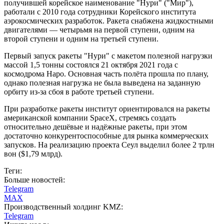
получившей корейское наименование "Нури" ("Мир"),
работали с 2010 года сотрудники Корейского института
аэрокосмических разработок. Ракета снабжена жидкостными
двигателями — четырьмя на первой ступени, одним на
второй ступени и одним на третьей ступени.
Первый запуск ракеты "Нури" с макетом полезной нагрузки
массой 1,5 тонны состоялся 21 октября 2021 года с
космодрома Наро. Основная часть полёта прошла по плану,
однако полезная нагрузка не была выведена на заданную
орбиту из-за сбоя в работе третьей ступени.
При разработке ракеты институт ориентировался на ракеты
американской компании SpaceX, стремясь создать
относительно дешёвые и надёжные ракеты, при этом
достаточно конкурентоспособные для рынка коммерческих
запусков. На реализацию проекта Сеул выделил более 2 трлн
вон ($1,79 млрд).
Теги:
Больше новостей:
Telegram
MAX
Производственный холдинг KMZ:
Telegram