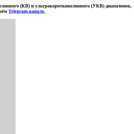
лнового (КВ) и ультракоротковолнового (УКВ) диапазонов,
воём
Telegram-канале.