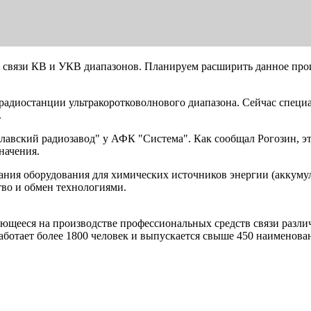
в связи КВ и УКВ диапазонов. Планируем расширить данное про
радиостанции ультракоротковолнового диапазона. Сейчас специ
.
лавский радиозавод" у АФК "Система". Как сообщал Рогозин, э
начения.
ания оборудования для химических источников энергии (аккумул
тво и обмен технологиями.
щееся на производстве профессиональных средств связи различ
работает более 1800 человек и выпускается свыше 450 наименов