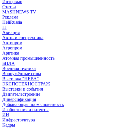
Интервью
Статьи
MASHNEWS TV
Реклама
HeliRussia
IT
Авиация
Авто- и спецтехника
Автопром
Агропром
Арктика
Атомная промышленность
БПЛА
Военная техника
Вооружённые силы
Выставка "НЕВА"
ЭКСПОТЕХНОСТРАЖ
Выставки и события
Двигателестроение
Диверсификация
Добывающая промышленность
Изобретения и патенты
ИИ
Инфраструктура
Кадры