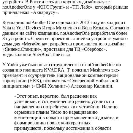
устройств. В России есть два крупных дизайн-хауса:
notAnotherOne у «КНС Групп» и «ТП Лабс», который раньше
принадлежал «Аквариусу».
Компанию notAnotherOne основали в 2013 году выходцы из
Yota и Yota Devices Игорь Михненко и Вера Козырь. Согласно
данным на сайте компании, notAnotherOne разработала более
35 устройств. Среди ее проектов - линейка устройств умного
дома для «МегаФона», разработка промышленного дизайна
«Яндекс.Станции», приставки для ТВ «Сбербокс»,
медиаколонки SberBox Time и т.д.
У Yadro уже был опыт сотрудничества с notAnotherOne по
созданию планшета KVADRA_T, пояснил Mashnews экс-
президент и соучредитель Национальной компьютерной
корпорации (НКК), основатель «Суверенной мобильной
инициативы» («СМИ Холдинг») Александр Калинин.
«Этот опыт, вероятно, был расценен как
успешный, и сотрудничество решено усилить по
направлению потребительских устройств. Налицо
серьезные планы Yadro по наращиванию
компетенций в области промышленного дизайна и
формированию новых конкурентных
преимуществ, поскольку достижения в области