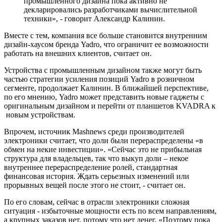
промышленного дизайна пока активно не
декларировались разработчиками вычислительной
техники», - говорит Александр Калинин.
Вместе с тем, компания все больше становится внутренним
дизайн-хаусом бренда Yadro, что ограничит ее возможности
работать на внешних клиентов, считает он.
Устройства с промышленным дизайном также могут быть
частью стратегии усиления позиций Yadro в розничном
сегменте, продолжает Калинин. В ближайшей перспективе,
по его мнению, Yadro может представить новые гаджеты с
оригинальным дизайном и перейти от планшетов KVADRA к
новым устройствам.
Впрочем, источник Mashnews среди производителей
электроники считает, что доли были перераспределены «в
обмен на некие инвестиции». «Сейчас это не прибыльная
структура для владельцев, так что выкуп доли – некое
внутреннее перераспределение ролей, стандартная
финансовая история. Ждать серьезных изменений или
прорывных вещей после этого не стоит, - считает он.
По его словам, сейчас в отрасли электроники сложная
ситуация - избыточные мощности есть по всем направлениям,
а крупных заказов нет, потому что нет денег. «Поэтому пока