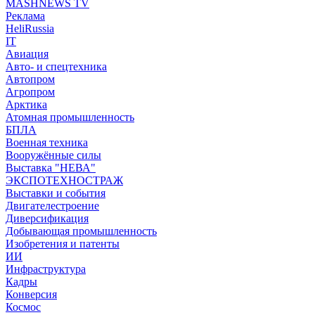
MASHNEWS TV
Реклама
HeliRussia
IT
Авиация
Авто- и спецтехника
Автопром
Агропром
Арктика
Атомная промышленность
БПЛА
Военная техника
Вооружённые силы
Выставка "НЕВА"
ЭКСПОТЕХНОСТРАЖ
Выставки и события
Двигателестроение
Диверсификация
Добывающая промышленность
Изобретения и патенты
ИИ
Инфраструктура
Кадры
Конверсия
Космос