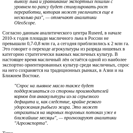
вывозу льна и уравнивание экспортных пошлин с
уровнем по рапсу будет стимулировать рост
переработки, которая может увеличится еще в
несколько раз", — отмечают аналитики
OleoScope.
Согласно данным аналитического центра Ruseed, в начале
2010-х годов площади масличного льна в России не
превышали 0,7-0,8 млн га, а сегодня приблизились к 2 млн га.
Это говорит о переходе агрокультуры из разряда нишевых в
категорию стратегически важных масличных культур. В
настоящее время масличный лён остаётся одной из наиболее
экспортно ориентированных культур среди масличных, спрос
на него сохраняется на традиционных рынках, в Азии и на
Ближнем Востоке.
"Спрос на льняное масло также будет
поддерживаться со стороны производителей
кормов для аквакультуры из-за серьезного
дефицита и, как следствие, крайне резкого
удорожания рыбьего жира. Это может
отразиться на мировых торговых потоках уже в
ближайшие месяцы", — прогнозируют аналитики
"Агроэкспорта".