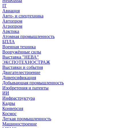
HeliRussia
IT
Авиация
Авто- и спецтехника
Автопром
Агропром
Арктика
Атомная промышленность
БПЛА
Военная техника
Вооружённые силы
Выставка "НЕВА"
ЭКСПОТЕХНОСТРАЖ
Выставки и события
Двигателестроение
Диверсификация
Добывающая промышленность
Изобретения и патенты
ИИ
Инфраструктура
Кадры
Конверсия
Космос
Легкая промышленность
Машиностроение