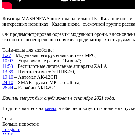
Команда MASHNEWS посетила павильон ГК "Калашников" и, бу
интересных новинках "Калашникова" съёмочной группе расск
Он продемонстрировал образцы модульной брони, вдохновлённ
экспонаты огнестрельного оружия, среди которых есть ружья н
Тайм-коды для удобства:
1:27
– Модульная разгрузочная система МРС;
10:07
– Управляемые ракеты "Вихрь";
11:53
– Беспилотные летательные аппараты ZALA;
13:39
– Пистолет-пулемёт ППК-20;
19:10
– Автомат АК-12СП;
24:10
– SMART-ружьё MP-155 Ultima;
26:44
– Карабин АКВ-521.
Данный выпуск был опубликован в сентябре 2021 года.
Подписывайтесь на
канал
, чтобы не пропустить новые выпуск
Теги:
Больше новостей:
Telegram
MAX