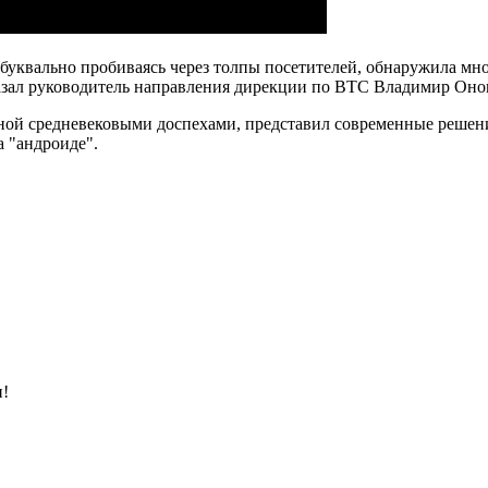
квально пробиваясь через толпы посетителей, обнаружила мно
азал руководитель направления дирекции по ВТС Владимир Оно
ой средневековыми доспехами, представил современные решени
а "андроиде".
и!