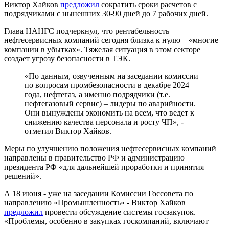
Виктор Хайков
предложил
сократить сроки расчетов с
подрядчиками с нынешних 30-90 дней до 7 рабочих дней.
Глава НАНГС подчеркнул, что рентабельность
нефтесервисных компаний сегодня близка к нулю – «многие
компании в убытках». Тяжелая ситуация в этом секторе
создает угрозу безопасности в ТЭК.
«По данным, озвученным на заседании комиссии
по вопросам промбезопасности в декабре 2024
года, нефтегаз, а именно подрядчики (т.е.
нефтегазовый сервис) – лидеры по аварийности.
Они вынуждены экономить на всем, что ведет к
снижению качества персонала и росту ЧП», -
отметил Виктор Хайков.
Меры по улучшению положения нефтесервисных компаний
направлены в правительство РФ и администрацию
президента РФ «для дальнейшей проработки и принятия
решений».
А 18 июня - уже на заседании Комиссии Госсовета по
направлению «Промышленность» - Виктор Хайков
предложил
провести обсуждение системы госзакупок.
«Проблемы, особенно в закупках госкомпаний, включают