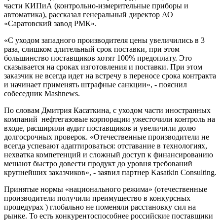
части КИПиА (контрольно-измерительные приборы и
автоматика), рассказал генеральный директор АО
«Саратовский завод РМК».
«С уходом западного производителя цены увеличились в 3
раза, слишком длительный срок поставки, при этом
большинство поставщиков хотят 100% предоплату. Это
сказывается на сроках изготовления и поставки. При этом
заказчик не всегда идет на встречу в переносе срока контракта
и начинает применять штрафные санкции», - пояснил
собеседник Mashnews.
По словам Дмитрия Касаткина, с уходом части иностранных
компаний нефтегазовые корпорации ужесточили контроль на
входе, расширили аудит поставщиков и увеличили долю
долгосрочных проверок. «Отечественные производители не
всегда успевают адаптироваться: отставание в технологиях,
нехватка компетенций и сложный доступ к финансированию
мешают быстро довести продукт до уровня требований
крупнейших заказчиков», - заявил партнер Kasatkin Consulting.
Принятые нормы «национального режима» (отечественные
производители получили преимущество в конкурсных
процедурах ) глобально не поменяли расстановку сил на
рынке. То есть конкурентоспособнее российские поставщики