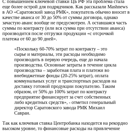
С повышением ключевой ставки ЦБ РФ эта проблема стала
еще более острой для подрядчиков. Как рассказали Mashnews
в АО «Саратовский завод РМК», покупатель обычно вносит в
качестве аванса от 30 до 50% от суммы договора, однако
зачастую аванс вообще не предусмотрен. А оставшаяся часть
суммы по контракту (или вся сумма при отсутствии аванса)
производится после отгрузки продукции «с отсрочкой
платежа от 60 до 90 дней».
«Поскольку 60-70% затрат по контракту – это
сырье и материалы, эти расходы необходимо
производить в первую очередь, еще до начала
производства. Основные затраты в течение цикла
производства – заработная плата и платежи во
внебюджетные фонды (20-25% затрат), оплата
коммунальных услуг и транспортных расходов на
доставку готовой продукции покупателю. Таким
образом, от 50% до 100% затрат по контракту
предприятие финансирует за счет собственных
либо кредитных средств», - отметил генеральный
директор Саратовского завода РМК Михаил
Савран.
Так как ключевая ставка Центробанка находится на рекордно
высоком уровне, то финансовые расходы на привлечение