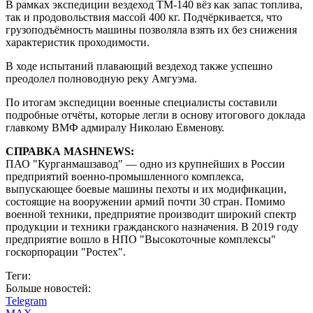
В рамках экспедиции вездеход ТМ-140 вёз как запас топлива,
так и продовольствия массой 400 кг. Подчёркивается, что
грузоподъёмность машины позволяла взять их без снижения
характеристик проходимости.
В ходе испытаний плавающий вездеход также успешно
преодолел полноводную реку Амгуэма.
По итогам экспедиции военные специалисты составили
подробные отчёты, которые легли в основу итогового доклада
главкому ВМФ адмиралу Николаю Евменову.
СПРАВКА MASHNEWS:
ПАО "Курганмашзавод" — одно из крупнейших в России
предприятий военно-промышленного комплекса,
выпускающее боевые машины пехоты и их модификации,
состоящие на вооружении армий почти 30 стран. Помимо
военной техники, предприятие производит широкий спектр
продукции и техники гражданского назначения. В 2019 году
предприятие вошло в НПО "Высокоточные комплексы"
госкорпорации "Ростех".
Теги:
Больше новостей:
Telegram