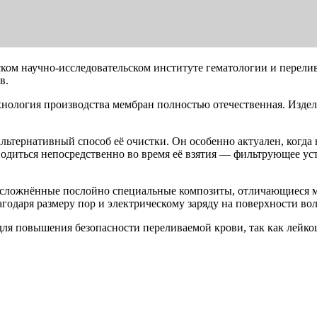
ком научно-исследовательском институте гематологии и перели
в.
нология производства мембран полностью отечественная. Издел
ьтернативный способ её очистки. Он особенно актуален, когда 
одиться непосредственно во время её взятия — фильтрующее ус
усложнённые послойно специальные композиты, отличающиеся м
годаря размеру пор и электрическому заряду на поверхности вол
 для повышения безопасности переливаемой крови, так как лей