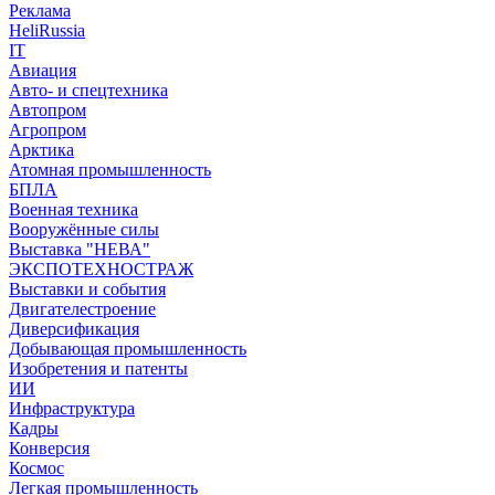
Реклама
HeliRussia
IT
Авиация
Авто- и спецтехника
Автопром
Агропром
Арктика
Атомная промышленность
БПЛА
Военная техника
Вооружённые силы
Выставка "НЕВА"
ЭКСПОТЕХНОСТРАЖ
Выставки и события
Двигателестроение
Диверсификация
Добывающая промышленность
Изобретения и патенты
ИИ
Инфраструктура
Кадры
Конверсия
Космос
Легкая промышленность