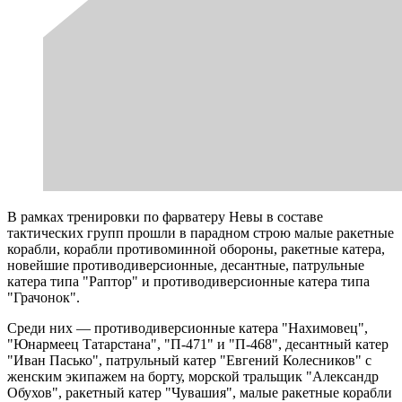
В рамках тренировки по фарватеру Невы в составе
тактических групп прошли в парадном строю малые ракетные
корабли, корабли противоминной обороны, ракетные катера,
новейшие противодиверсионные, десантные, патрульные
катера типа "Раптор" и противодиверсионные катера типа
"Грачонок".
Среди них — противодиверсионные катера "Нахимовец",
"Юнармеец Татарстана", "П-471" и "П-468", десантный катер
"Иван Пасько", патрульный катер "Евгений Колесников" с
женским экипажем на борту, морской тральщик "Александр
Обухов", ракетный катер "Чувашия", малые ракетные корабли