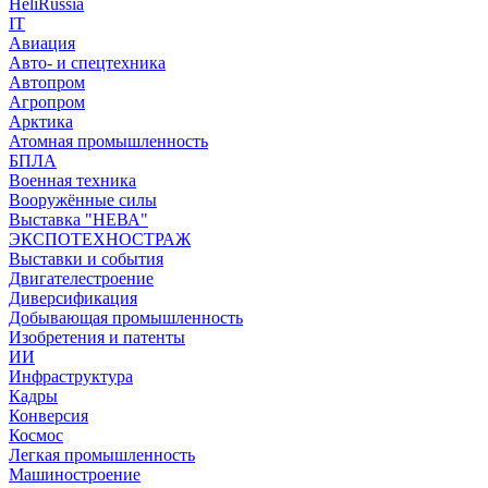
HeliRussia
IT
Авиация
Авто- и спецтехника
Автопром
Агропром
Арктика
Атомная промышленность
БПЛА
Военная техника
Вооружённые силы
Выставка "НЕВА"
ЭКСПОТЕХНОСТРАЖ
Выставки и события
Двигателестроение
Диверсификация
Добывающая промышленность
Изобретения и патенты
ИИ
Инфраструктура
Кадры
Конверсия
Космос
Легкая промышленность
Машиностроение