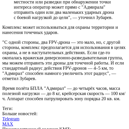
местности или разведки при обнаружении точки
интереса оператор может прямо с "Адмирала"
отправить один или два маленьких ударных дрона
с боевой нагрузкой до цели", — уточнил Зубарев.
Комплекс может использоваться для охраны территории и
нанесения точечных ударов.
"С одной стороны, два FPV-дрона — это мало, но, с другой
стороны, комплекс предполагается для использования в целях
охраны, а не в наступательных действиях. Если где-то
окопалась вражеская диверсионно-разведывательная группа,
мы можем отправить эти дроны для точечной работы. И если
стандартный радиус действия FPV-дронов — 4–5 км, то
"Адмирал" способен намного увеличить этот радиус", —
отметил Зубарев.
Время полёта БПЛА "Адмирал" — до четырёх часов, масса
полезной нагрузки — до 8 кг, крейсерская скорость — 100 км/
ч. Аппарат способен патрулировать зону порядка 20 кв. км.
Теги:
Больше новостей:
Telegram
MAX