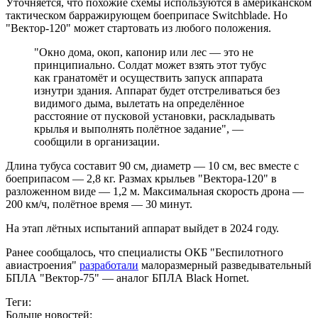
Уточняется, что похожие схемы используются в американском
тактическом барражирующем боеприпасе Switchblade. Но
"Вектор-120" может стартовать из любого положения.
"Окно дома, окоп, капонир или лес — это не
принципиально. Солдат может взять этот тубус
как гранатомёт и осуществить запуск аппарата
изнутри здания. Аппарат будет отстреливаться без
видимого дыма, вылетать на определённое
расстояние от пусковой установки, раскладывать
крылья и выполнять полётное задание", —
сообщили в организации.
Длина тубуса составит 90 см, диаметр — 10 см, вес вместе с
боеприпасом — 2,8 кг. Размах крыльев "Вектора-120" в
разложенном виде — 1,2 м. Максимальная скорость дрона —
200 км/ч, полётное время — 30 минут.
На этап лётных испытаний аппарат выйдет в 2024 году.
Ранее сообщалось, что специалисты ОКБ "Беспилотного
авиастроения"
разработали
малоразмерный разведывательный
БПЛА "Вектор-75" — аналог БПЛА Black Hornet.
Теги:
Больше новостей: