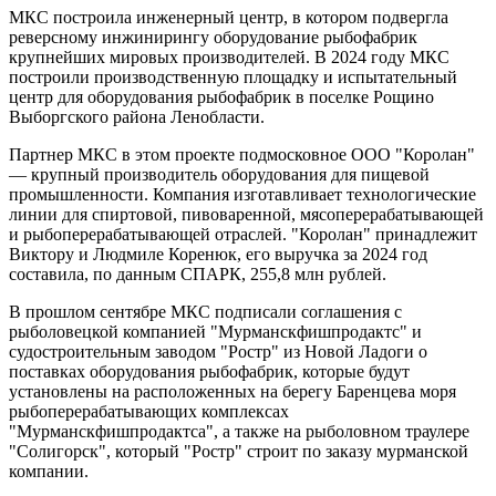
МКС построила инженерный центр, в котором подвергла
реверсному инжинирингу оборудование рыбофабрик
крупнейших мировых производителей. В 2024 году МКС
построили производственную площадку и испытательный
центр для оборудования рыбофабрик в поселке Рощино
Выборгского района Ленобласти.
Партнер МКС в этом проекте подмосковное ООО "Королан"
— крупный производитель оборудования для пищевой
промышленности. Компания изготавливает технологические
линии для спиртовой, пивоваренной, мясоперерабатывающей
и рыбоперерабатывающей отраслей. "Королан" принадлежит
Виктору и Людмиле Коренюк, его выручка за 2024 год
составила, по данным СПАРК, 255,8 млн рублей.
В прошлом сентябре МКС подписали соглашения с
рыболовецкой компанией "Мурманскфишпродактс" и
судостроительным заводом "Ростр" из Новой Ладоги о
поставках оборудования рыбофабрик, которые будут
установлены на расположенных на берегу Баренцева моря
рыбоперерабатывающих комплексах
"Мурманскфишпродактса", а также на рыболовном траулере
"Солигорск", который "Ростр" строит по заказу мурманской
компании.