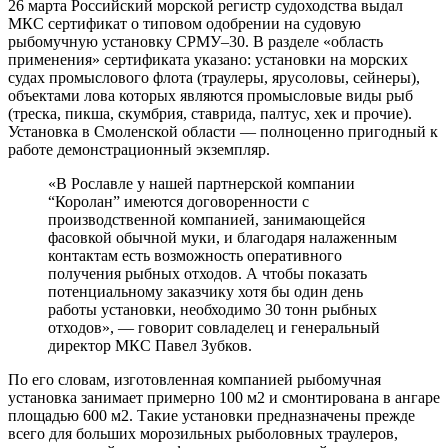
26 марта Российский морской регистр судоходства выдал
МКС сертификат о типовом одобрении на судовую
рыбомучную установку СРМУ–30. В разделе «область
применения» сертификата указано: установки на морских
судах промыслового флота (траулеры, ярусоловы, сейнеры),
объектами лова которых являются промысловые виды рыб
(треска, пикша, скумбрия, ставрида, палтус, хек и прочие).
Установка в Смоленской области — полноценно пригодный к
работе демонстрационный экземпляр.
«В Рославле у нашей партнерской компании
“Королан” имеются договоренности с
производственной компанией, занимающейся
фасовкой обычной муки, и благодаря налаженным
контактам есть возможность оперативного
получения рыбных отходов. А чтобы показать
потенциальному заказчику хотя бы один день
работы установки, необходимо 30 тонн рыбных
отходов», — говорит совладелец и генеральный
директор МКС Павел Зубков.
По его словам, изготовленная компанией рыбомучная
установка занимает примерно 100 м2 и смонтирована в ангаре
площадью 600 м2. Такие установки предназначены прежде
всего для больших морозильных рыболовных траулеров,