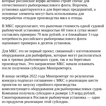
которые российские верфи активно строят сейчас для
отечественного рыбопромыслового флота. Впрочем,
установки адаптируются и для береговых предприятий, а
основные элементы могут быть использованы для
переработки отходов производства мяса и птицы.
В МКС предполагают, что рыночная стоимость одной судовой
рыбомучной установки мощностью 60 тонн в сутки может
составлять примерно 70 млн рублей, и в ближайшие 3 года
потребность российского рыбопромыслового флота
оценивают примерно в десяток установок.
Для МКС это не первый проект, связанный с изготовлением
оборудования для рыбофабрик, которые могут располагаться
как в трюмах рыболовецких судов, так и на береговых
производствах. Это направление МКС начали осваивать
после получения субсидии Минпромторга.
В конце октября 2022 года Минпромторг по результатам
конкурса подписал соглашение с МКС о реализации шести
проектов по запуску серийного производства
комплектующего оборудования для рыбопромысловых судов.
Компания получила субсидию в размере 1,9 млрд рублей.
Смонтированная в Рославле рыбомучная установка — один
из продуктов реализации этой субсидии.