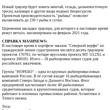
Новый траулер будет ловить минтай, сельдь, дальневосточную
треску, кальмара и другие виды водных биоресурсов.
Проектная производительность "рыбака" позволит
вылавливать до 230 т рыбы в сутки.
Церемония закладки траулера, для которого в настоящее время
режут металл, запланирована на февраль 2021 года.
СПРАВКА
MASHNEWS:
В настоящее время в портфеле заказов "Северной верфи" по
гражданской линии судостроения числятся десять траулеров
проектов 170701, по четыре ярусолова проекта MT 1112XL и
проекта 200101. Итого – 18 рыбопромысловых судов для
российских заказчиков.
Группа "НОРЕБО" – одна из крупных рыбопромысловых
компаний России. В её состав входят 16 рыбодобывающих
компаний Северо-Запада и Дальнего Востока. Флот
предприятий насчитывает более 40 рыболовных
среднетоннажных и крупнотоннажных судов, которые
работают в основных промысловых районах Атлантики и
Тихого океана.
Теги: