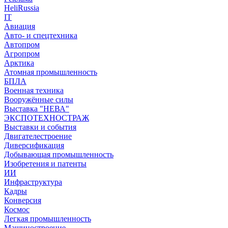
HeliRussia
IT
Авиация
Авто- и спецтехника
Автопром
Агропром
Арктика
Атомная промышленность
БПЛА
Военная техника
Вооружённые силы
Выставка "НЕВА"
ЭКСПОТЕХНОСТРАЖ
Выставки и события
Двигателестроение
Диверсификация
Добывающая промышленность
Изобретения и патенты
ИИ
Инфраструктура
Кадры
Конверсия
Космос
Легкая промышленность
Машиностроение