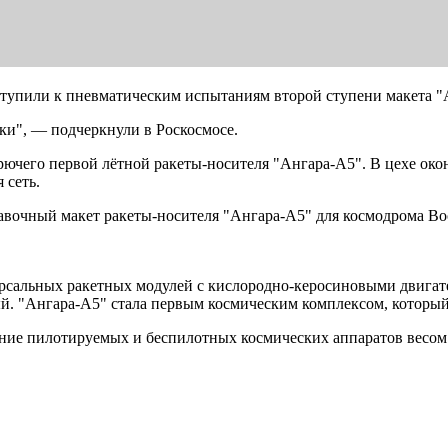
ступили к пневматическим испытаниям второй ступени макета 
ки", — подчеркнули в Роскосмосе.
рючего первой лётной ракеты-носителя "Ангара-А5". В цехе ок
 сеть.
вочный макет ракеты-носителя "Ангара-А5" для космодрома Во
рсальных ракетных модулей с кислородно-керосиновыми двигате
ый. "Ангара-А5" стала первым космическим комплексом, которы
ние пилотируемых и беспилотных космических аппаратов весом 