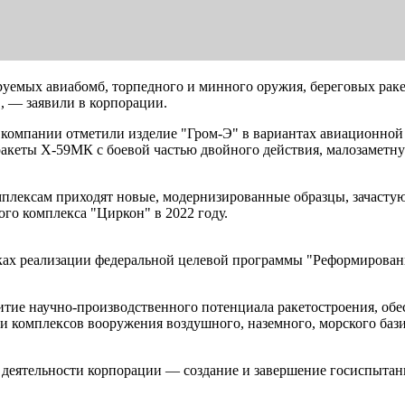
емых авиабомб, торпедного и минного оружия, береговых раке
, — заявили в корпорации.
 компании отметили изделие "Гром-Э" в вариантах авиационной
акеты Х-59МК с боевой частью двойного действия, малозаметну
мплексам приходят новые, модернизированные образцы, зачаст
го комплекса "Циркон" в 2022 году.
мках реализации федеральной целевой программы "Реформирова
итие научно-производственного потенциала ракетостроения, обе
и комплексов вооружения воздушного, наземного, морского баз
 деятельности корпорации — создание и завершение госиспытани