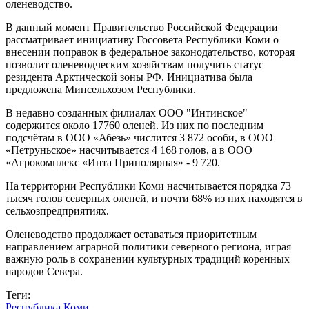
оленеводство.
В данный момент Правительство Российской Федерации
рассматривает инициативу Госсовета Республики Коми о
внесении поправок в федеральное законодательство, которая
позволит оленеводческим хозяйствам получить статус
резидента Арктической зоны РФ. Инициатива была
предложена Минсельхозом Республики.
В недавно созданных филиалах ООО "Интинское"
содержится около 17760 оленей. Из них по последним
подсчётам в ООО «Абезь» числится 3 872 особи, в ООО
«Петруньское» насчитывается 4 168 голов, а в ООО
«Агрокомплекс «Инта Приполярная» - 9 720.
На территории Республики Коми насчитывается порядка 73
тысяч голов северных оленей, и почти 68% из них находятся в
сельхозпредприятиях.
Оленеводство продолжает оставаться приоритетным
направлением аграрной политики северного региона, играя
важную роль в сохранении культурных традиций коренных
народов Севера.
Теги:
Республика Коми