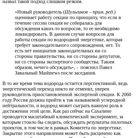
назвал такой подход слишком резким.
«Новый руководитель (
Шульгинов – прим. ред.
)
оценивает работу секции по принципу, что если в
течение сессии секция не собиралась для
обсуждения каких-то вопросов, то ее необходимо
ликвидировать. В данном случае вопросов для
работы секции по водородной энергетике, которая
требует законодательного сопровождения, нет. То
есть нет инициатив законодательных ни со
стороны правительства, ни со стороны депутатов,
ни со стороны экспертного сообщества. Таким
образом, нечего обсуждать», - пояснил Павел
Завальный Mashnews после заседания.
В то же время тема водорода остается перспективной, ведь
энергетический переход никто не отменял, уверен
руководитель приостановленной экспертной секции. К 2060
году Россия должна прийти к так называемой углеродной
нейтральности, и водород может сыграть важную роль в
достижении этой цели. Как раз сейчас на Сахалине
проводится масштабный климатический эксперимент, за
которым стоило бы следить, обсуждать результаты пилотных
проектов, в том числе в рамках Комитета по энергетике.
Закрытие этого направления может быть расценено как