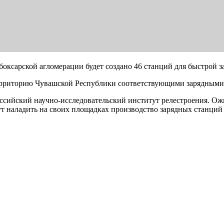
боксарской агломерации будет создано 46 станций для быстрой 
территорию Чувашской Республики соответствующими зарядными 
российский научно-исследовательский институт релестроения. О
ут наладить на своих площадках производство зарядных станци