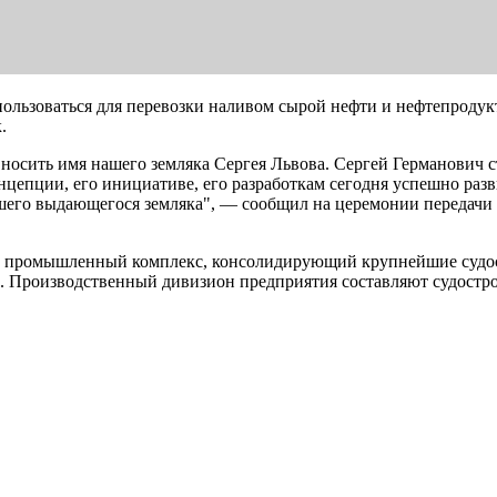
льзоваться для перевозки наливом сырой нефти и нефтепродукто
к.
т носить имя нашего земляка Сергея Львова. Сергей Германови
онцепции, его инициативе, его разработкам сегодня успешно ра
ашего выдающегося земляка", — сообщил на церемонии передачи
промышленный комплекс, консолидирующий крупнейшие судост
. Производственный дивизион предприятия составляют судостр