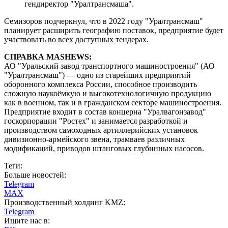
гендиректор "Уралтрансмаша".
Семизоров подчеркнул, что в 2022 году "Уралтрансмаш"
планирует расширить географию поставок, предприятие будет
участвовать во всех доступных тендерах.
СПРАВКА MASHEWS:
АО "Уральский завод транспортного машиностроения" (АО
"Уралтрансмаш") — одно из старейших предприятий
оборонного комплекса России, способное производить
сложную наукоёмкую и высокотехнологичную продукцию
как в военном, так и в гражданском секторе машиностроения.
Предприятие входит в состав концерна "Уралвагонзавод"
госкорпорации "Ростех" и занимается разработкой и
производством самоходных артиллерийских установок
дивизионно-армейского звена, трамваев различных
модификаций, приводов штанговых глубинных насосов.
Теги:
Больше новостей:
Telegram
MAX
Производственный холдинг KMZ:
Telegram
Ищите нас в: