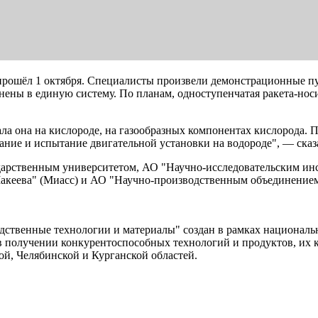
ошёл 1 октября. Специалисты произвели демонстрационные пус
нены в единую систему. По планам, одноступенчатая ракета-носи
ла она на кислороде, на газообразных компонентах кислорода. 
дание и испытание двигательной установки на водороде", — сказ
ударственным университетом, АО "Научно-исследовательским ин
акеева" (Миасс) и АО "Научно-производственным объединением
дственные технологии и материалы" создан в рамках националь
 в получении конкурентоспособных технологий и продуктов, их 
й, Челябинской и Курганской областей.