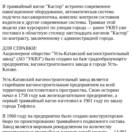
В трамвайный вагон "Кастор" встроено современное
навигационное оборудование, автоматическая система
подсчета пассажиропотока, комплекс контроля состояния
водителя и другие современные системы. Трамваи этой
модели уже курсируют по улицам города — ранее УКВЗ уже
поставил в областную столицу шестнадцать вагонов "Кастор"
по контракту, заключенному с администрацией города.
ДЛЯ СПРАВКИ:
Акционерное общество "Усть-Катавский вагоностроительный
завод" (АО "УКВЗ") было создано на базе градообразующего
предприятия, вагоностроительного завода в городе Усть-
Катаве.
Усть-Катавский вагоностроительный завод является
старейшим вагоностроительным предприятием на всей
территории постсоветского пространства. Свою историю
начал в 1758 году как железоделательное предприятие, а
первый трамвайный вагон изготовил в 1901 году по заказу
города Тифлиса.
В 1960 году на предприятии было создано конструкторское
бюро по проектированию трамвайного подвижного состава.
Завод является мировым рекордсменом по количеству
произведенных трамвайных вагонов одной модели — 14 991