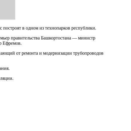
с построят в одном из технопарков республики.
мьер правительства Башкортостана — министр
р Ефремов.
упающий от ремонта и модернизации трубопроводов
ания.
иляции.