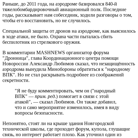
Раньше, до 2011 года, на аэродроме базировался 840-й
тяжелобомбардировочный авиационный полк. Последние
годы, рассказывает нам собеседник, ходили разговоры о том,
чтобы его восстановить, но не случилось.
Специальной защиты от дронов на аэродроме, как выяснилось
в ходе атаки, не было. Охрана части пыталась сбить
беспилотник из стрелкового оружия.
В комментарии MASHNEWS организатор форума
"Дронница", глава Координационного центра помощи
Новороссии Александр Любимов сказал, что незащищённость
аэродрома вынудила Минобороны обратиться к "народному
ВПК". Но не стал раскрывать подробнее из соображений
секретности.
"Я не буду комментировать, чем он ("народный
ВПК" —
прим. ред.
) помогает в связи с этой
атакой", — сказал Любимов. Он также добавил,
что и само мероприятие изменилось, имея в виду
вопросы безопасности.
Непонятно, стоят ли на крыше здания Новгородской
технической школы, где проходит форум, купола, глушащие
связь, но интернет работает плохо. Как уточнил один из