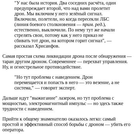
"У нас была история. Два соседних расчёта, один
предупреждает второй, что над вами пролетит
дрон. Мы включим у него зелёный сигнал.
Включили, полетели, но когда пересекли ЛБС
(линия боевого столкновения —
прим. ред.
),
естественно, выключили. По нему тут же начали
стрелять свои, потому как у него приказ не
сбивать тот дрон, на котором горит сигнал", —
рассказал Хрисанфов.
Самая простая схема ликвидации дрона после обнаружения —
таран другим дроном. Современнее — перехват управления.
Ну, и огнестрельное противодействие.
"Но тут проблема с наведением. Дрон
перемещается и попасть в него — это везение, а не
система," — говорит эксперт.
Дальше идут "выжигание" лазером, но тут проблема с
мощностью, электромагнитный импульс — но здесь также
трудности с наведением.
Прийти к общему знаменателю оказалось легко: самый
простой и эффективный способ борьбы с дроном — убить его
оператора.