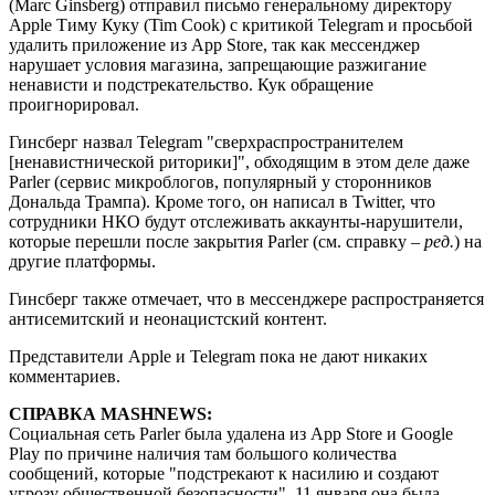
(Marc Ginsberg) отправил письмо генеральному директору
Apple Тиму Куку (Tim Cook) с критикой Telegram и просьбой
удалить приложение из App Store, так как мессенджер
нарушает условия магазина, запрещающие разжигание
ненависти и подстрекательство. Кук обращение
проигнорировал.
Гинсберг назвал Telegram "сверхраспространителем
[ненавистнической риторики]", обходящим в этом деле даже
Parler (сервис микроблогов, популярный у сторонников
Дональда Трампа). Кроме того, он написал в Twitter, что
сотрудники НКО будут отслеживать аккаунты-нарушители,
которые перешли после закрытия Parler (см. справку –
ред.
) на
другие платформы.
Гинсберг также отмечает, что в мессенджере распространяется
антисемитский и неонацистский контент.
Представители Apple и Telegram пока не дают никаких
комментариев.
СПРАВКА MASHNEWS:
Социальная сеть Parler была удалена из App Store и Google
Play по причине наличия там большого количества
сообщений, которые "подстрекают к насилию и создают
угрозу общественной безопасности". 11 января она была