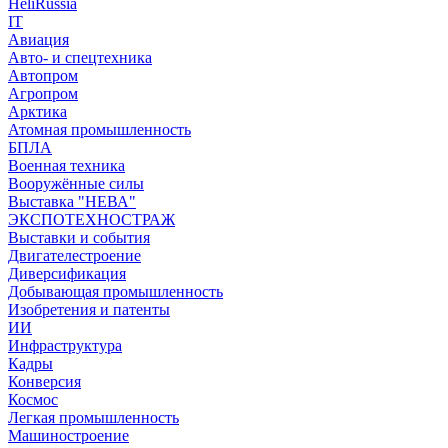
HeliRussia
IT
Авиация
Авто- и спецтехника
Автопром
Агропром
Арктика
Атомная промышленность
БПЛА
Военная техника
Вооружённые силы
Выставка "НЕВА"
ЭКСПОТЕХНОСТРАЖ
Выставки и события
Двигателестроение
Диверсификация
Добывающая промышленность
Изобретения и патенты
ИИ
Инфраструктура
Кадры
Конверсия
Космос
Легкая промышленность
Машиностроение