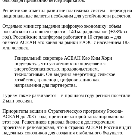
благодаря признанию ветсертификатов.
Решетников отметил развитие платежных систем – переход на
национальные валюты необходим для устойчивости расчетов.
Отдельно министр выделил цифровую экономику: объем
российского e-commerce достиг 140 млрд долларов (+28% за
год). Российские платформы работают в 10 странах – для
бизнеса АСЕАН это канал на рынки ЕАЭС с населением 183
млн человек.
Генеральный секретарь АСЕАН Као Ким Хорн
подчеркнул, что устойчивость определяется
энергобезопасностью, продовольствием,
технологиями. Он выделил энергетику, сельское
хозяйство, транспорт, цифровизацию как
направления для партнерства.
Туризм также развивается – в прошлом году регион посетили
2 млн россиян.
Приоритеты вошли в Стратегическую программу Россия-
АСЕАН до 2035 года, принятие которой запланировано на
этот год. Решетников призвал бизнес к долгосрочным
проектам и резюмировал, что в странах АСЕАН Россия видит
надежных союзников для создания стабильного будущего.