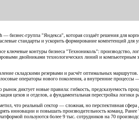
h — бизнес-группа "Яндекса", которая создаёт решения для корп
раслевые стандарты и ускорить формирование компетенций для у
е ключевые контуры бизнеса "Технониколь": производство, лог
ифровыми двойниками технологических линий и компьютерным з
вление складскими резервами и расчёт оптимальных маршрутов.
олосовые операторы нового поколения, а внутренние процессы
то рынок диктует новые правила: гибкость, предсказуемость про
ация цехов и отделов, а фундаментальная перестройка логики р
тил, что реальный сектор — сложная, но перспективная сфера 
рять инновации и повышать производительность команд. Ранее 
латформой пользуются более 9 тыс. сотрудников на 70 производ