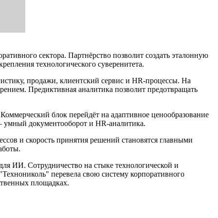
оративного сектора. Партнёрство позволит создать эталонную
крепления технологического суверенитета.
истику, продажи, клиентский сервис и HR-процессы. На
рением. Предиктивная аналитика позволит предотвращать
 Коммерческий блок перейдёт на адаптивное ценообразование
 — умный документооборот и HR-аналитика.
цессов и скорость принятия решений становятся главными
аботы.
для ИИ. Сотрудничество на стыке технологической и
"Технониколь" перевела свою систему корпоративного
ственных площадках.