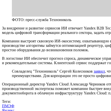
ФОТО: пресс-служба Технониколь
За внедрение и развитие сервисов ИИ отвечает Yandex B2B Tec
модель цифровой трансформации реального сектора, задать от
Компании выстроят сквозную ИИ-экосистему, охватывающую вс
производстве алгоритмы займутся оптимизацией рецептур, ц
простои оборудования до возникновения поломок.
В логистике ИИ обеспечит прогноз спроса, динамическое упра
и рекомендательные системы. Клиентский сервис поддержат г
Совладелец "Технониколь" Сергей Колесников
заявил
, ч
преимуществами. Для корпорации это не просто цифровиз
Операционный директор Yandex Cloud Александр Черников отме
производственной экспертизы поможет компании быстрее внед
документооборота в облачную инфраструктуру Yandex Cloud: п
Теги:
ПМЭФ
Яндекс