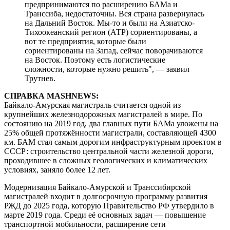
предпринимаются по расширению БАМа и
Транссиба, недостаточны. Вся страна развернулась
на Дальний Восток. Мы-то и были на Азиатско-
Тихоокеанский регион (АТР) сориентированы, а
вот те предприятия, которые были
сориентированы на Запад, сейчас поворачиваются
на Восток. Поэтому есть логистические
сложности, которые нужно решить", — заявил
Трутнев.
СПРАВКА MASHNEWS:
Байкало-Амурская магистраль считается одной из
крупнейших железнодорожных магистралей в мире. По
состоянию на 2019 год, два главных пути БАМа уложены на
25% общей протяжённости магистрали, составляющей 4300
км. БАМ стал самым дорогим инфраструктурным проектом в
СССР: строительство центральной части железной дороги,
проходившее в сложных геологических и климатических
условиях, заняло более 12 лет.
Модернизация Байкало-Амурской и Транссибирской
магистралей входит в долгосрочную программу развития
РЖД до 2025 года, которую Правительство РФ утвердило в
марте 2019 года. Среди её основных задач — повышение
транспортной мобильности, расширение сети