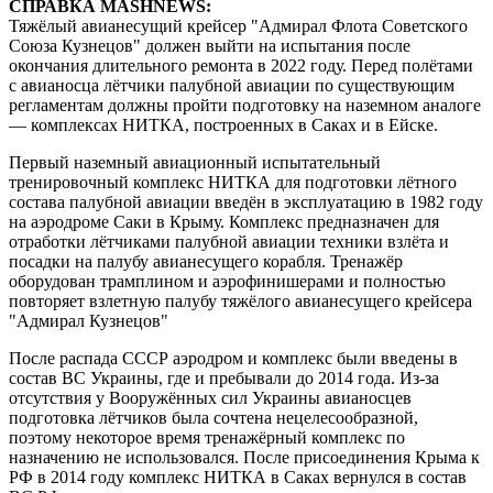
СПРАВКА MASHNEWS:
Тяжёлый авианесущий крейсер "Адмирал Флота Советского
Союза Кузнецов" должен выйти на испытания после
окончания длительного ремонта в 2022 году. Перед полётами
с авианосца лётчики палубной авиации по существующим
регламентам должны пройти подготовку на наземном аналоге
— комплексах НИТКА, построенных в Саках и в Ейске.
Первый наземный авиационный испытательный
тренировочный комплекс НИТКА для подготовки лётного
состава палубной авиации введён в эксплуатацию в 1982 году
на аэродроме Саки в Крыму. Комплекс предназначен для
отработки лётчиками палубной авиации техники взлёта и
посадки на палубу авианесущего корабля. Тренажёр
оборудован трамплином и аэрофинишерами и полностью
повторяет взлетную палубу тяжёлого авианесущего крейсера
"Адмирал Кузнецов"
После распада СССР аэродром и комплекс были введены в
состав ВС Украины, где и пребывали до 2014 года. Из-за
отсутствия у Вооружённых сил Украины авианосцев
подготовка лётчиков была сочтена нецелесообразной,
поэтому некоторое время тренажёрный комплекс по
назначению не использовался. После присоединения Крыма к
РФ в 2014 году комплекс НИТКА в Саках вернулся в состав