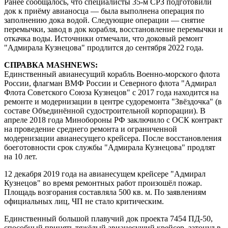
Ранее сообщалось, что специалисты 35-м СРЗ подготовили
док к приёму авианосца — была выполнена операция по
заполнению дока водой. Следующие операции — снятие
перемычки, завод в док корабля, восстановление перемычки и
откачка воды. Источники отмечали, что доковый ремонт
"Адмирала Кузнецова" продлится до сентября 2022 года.
СПРАВКА MASHNEWS:
Единственный авианесущий корабль Военно-морского флота
России, флагман ВМФ России и Северного флота "Адмирал
Флота Советского Союза Кузнецов" с 2017 года находится на
ремонте и модернизации в центре судоремонта "Звёздочка" (в
составе Объединённой судостроительной корпорации). В
апреле 2018 года Минобороны РФ заключило с ОСК контракт
на проведение среднего ремонта и ограниченной
модернизации авианесущего крейсера. После восстановления
боеготовности срок службы "Адмирала Кузнецова" продлят
на 10 лет.
12 декабря 2019 года на авианесущем крейсере "Адмирал
Кузнецов" во время ремонтных работ произошёл пожар.
Площадь возгорания составляла 500 кв. м. По заявлениям
официальных лиц, ЧП не стало критическим.
Единственный большой плавучий док проекта 7454 ПД-50,
способный принять тяжёлый авианесущий крейсер, затонул в