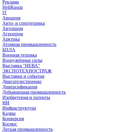
Реклама
HeliRussia
IT
Авиация
Авто- и спецтехника
Автопром
Агропром
Арктика
Атомная промышленность
БПЛА
Военная техника
Вооружённые силы
Выставка "НЕВА"
ЭКСПОТЕХНОСТРАЖ
Выставки и события
Двигателестроение
Диверсификация
Добывающая промышленность
Изобретения и патенты
ИИ
Инфраструктура
Кадры
Конверсия
Космос
Легкая промышленность