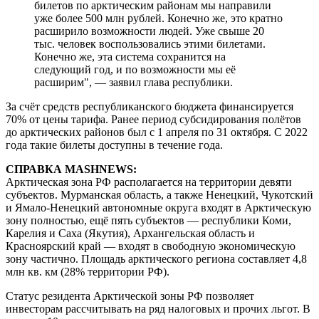
билетов по арктическим районам мы направили
уже более 500 млн рублей. Конечно же, это кратно
расширило возможности людей. Уже свыше 20
тыс. человек воспользовались этими билетами.
Конечно же, эта система сохранится на
следующий год, и по возможности мы её
расширим", — заявил глава республики.
За счёт средств республиканского бюджета финансируется
70% от цены тарифа. Ранее период субсидирования полётов
до арктических районов был с 1 апреля по 31 октября. С 2022
года такие билеты доступны в течение года.
СПРАВКА MASHNEWS:
Арктическая зона РФ располагается на территории девяти
субъектов. Мурманская область, а также Ненецкий, Чукотский
и Ямало-Ненецкий автономные округа входят в Арктическую
зону полностью, ещё пять субъектов — республики Коми,
Карелия и Саха (Якутия), Архангельская область и
Красноярский край — входят в свободную экономическую
зону частично. Площадь арктического региона составляет 4,8
млн кв. км (28% территории РФ).
Статус резидента Арктической зоны РФ позволяет
инвесторам рассчитывать на ряд налоговых и прочих льгот. В